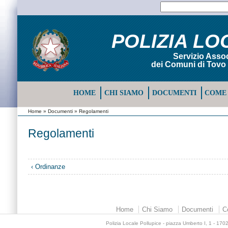
POLIZIA LO
Servizio Assoc
dei Comuni di Tovo 
HOME
CHI SIAMO
DOCUMENTI
COME 
Home
»
Documenti
» Regolamenti
Regolamenti
‹ Ordinanze
Home
Chi Siamo
Documenti
C
Polizia Locale Pollupice - piazza Umberto I, 1 - 17