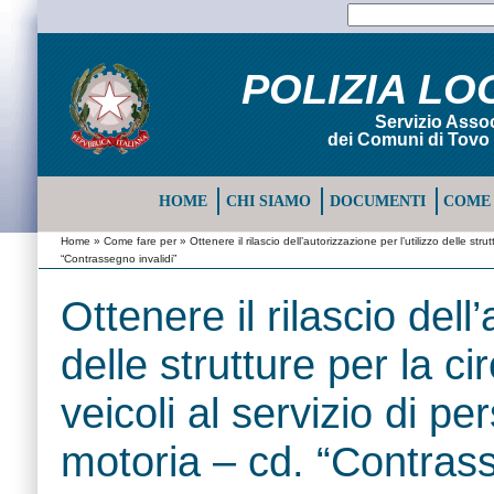
POLIZIA LO
Servizio Assoc
dei Comuni di Tovo 
HOME
CHI SIAMO
DOCUMENTI
COME 
Home
»
Come fare per
» Ottenere il rilascio dell’autorizzazione per l’utilizzo delle str
“Contrassegno invalidi”
Ottenere il rilascio dell
delle strutture per la ci
veicoli al servizio di p
motoria – cd. “Contrass