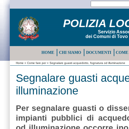
POLIZIA LO
Servizio Assoc
dei Comuni di Tovo 
HOME
CHI SIAMO
DOCUMENTI
COME 
Home
»
Come fare per
» Segnalare guasti acquedotto, fognatura od illuminazione
Segnalare guasti acque
illuminazione
Per segnalare guasti o disserv
impianti pubblici di acquedo
od illuminazione occorre ino