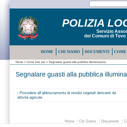
POLIZIA LO
Servizio Assoc
dei Comuni di Tovo 
HOME
CHI SIAMO
DOCUMENTI
COME 
Home
»
Come fare per
» Segnalare guasti alla pubblica illuminazione
Segnalare guasti alla pubblica illumin
‹ Procedere all’abbruciamento di residui vegetali derivanti da
attività agricole
Home
Chi Siamo
Documenti
C